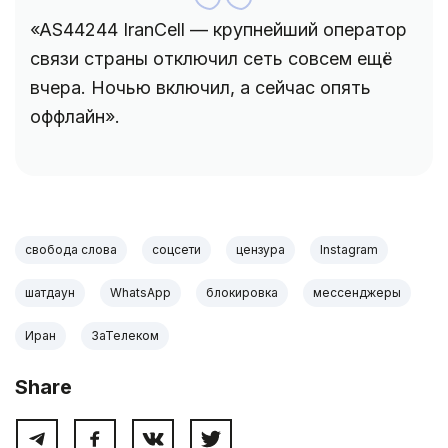
«AS44244 IranCell — крупнейший оператор
связи страны отключил сеть совсем ещё
вчера. Ночью включил, а сейчас опять
оффлайн».
свобода слова
соцсети
цензура
Instagram
шатдаун
WhatsApp
блокировка
мессенджеры
Иран
ЗаТелеком
Share