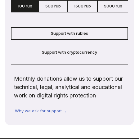
100 rub
500 rub
1500 rub
5000 rub
c
Support with rubles
Support with cryptocurrency
Monthly donations allow us to support our
technical, legal, analytical and educational
work on digital rights protection
Why we ask for support →