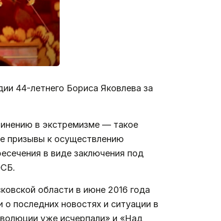
ии 44-летнего Бориса Яковлева за
бвинению в экстремизме — такое
ные призывы к осуществлению
есечения в виде заключения под
ФСБ.
ковской области в июне 2016 года
 о последних новостях и ситуации в
еволюции уже исчерпали» и «Над