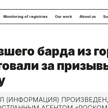
Monitoring of registries
Our work
About us
Su
шего барда из г
товали за призыв
у
 (ИНФОРМАЦИЯ) ПРОИЗВЕДЕН,
НОСТРАННЫМ АГЕНТОМ «РОСКО