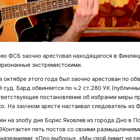
ию ФСБ заочно арестовал находящегося в Финлянд
 признанные экстремистскими.
в октябре этого года был заочно арестован по о
 суд. Бард обвиняется по ч.2 ст.280 УК (публич
тветствующее постановление об избрании меры пр
о. На заочном аресте настаивал следователь из 
ен на злобу дня Борис Яковлев из города Дно в Пс
«ВКонтакте» пять постов со своими размышлениями
 названиями: «Про выборы», «Мы свой лимит на р