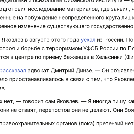
едагогики и психологии Сибайского института — 
одготовил исследование материалов, где заявил, 
ленные на побуждение неопределенного круга лиц
венное изменение существующего государственного
 Яковлев в августе этого года
уехал
из России. П
строя и борьбе с терроризмом УФСБ России по Пс
тся в центре по приему беженцев в Хельсинки (Фи
рассказал
адвокат Дмитрий Динзе. — Он объявлен
ло приостанавливалось в связи с тем, что Яковле
».
 нет, — говорит сам Яковлев. — Я иногда пишу ка
 они не ставят, перепостов они не делают. Они бо
 правоохранительных органов (пока) претензий нет