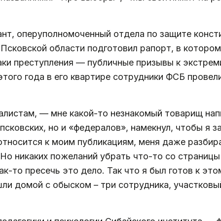
ант, оперуполномоченный отдела по защите конст
сковской области подготовил рапорт, в котором 
аки преступления — публичные призывы к экстрем
этого года в его квартире сотрудники ФСБ провели
алистам, — мне какой-то незнакомый товарищ напи
псковских, но и «федералов», намекнул, чтобы я з
относится к моим публикациям, меня даже разбира
 Но никаких пожеланий убрать что-то со страницы 
-то пресечь это дело. Так что я был готов к этом
шли домой с обыском – три сотрудника, участковый