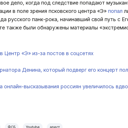
рвое дело, когда под следствие попадают музыкан
ции в поле зрения псковского центра «Э»
попал
л
а русского панк-рока, начинавший свой путь с Е
кте также были обнаружены материалы «экстремис
в Центр «Э» из-за постов в соцсетях
рнатора Денина, который подверг его концерт по
за онлайн-высказывания россиян увеличилось вдв
ФСБ
Youtube
арест