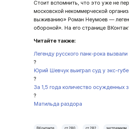
Стоит вспомнить, что это уже не пе
московской некоммерческой организа
выживанию» Роман Неумоев — легенд
обороной». На его странице ВКонта
Читайте также:
Легенду русского панк-рока вызвали 
?
Юрий Шевчук выиграл суд у экс-губе
?
За 1,5 года количество осужденных 
?
Матильда раздора
ВКонтакте
ст.280
ст.282
экстремизм