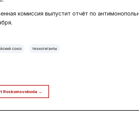
енная комиссия выпустит отчёт по антимонополь
ября.
йский союз
техногиганты
rt Roskomsvoboda →