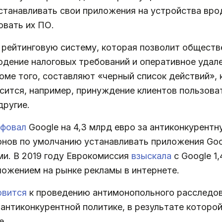
станавливать свои приложения на устройства вро
овать их ПО.
рейтинговую систему, которая позволит обществ
людение налоговых требований и оперативное удале
ме того, составляют «черный список действий», 
осится, например, принуждение клиентов пользов
другие.
фовал
Google на 4,3 млрд евро за антиконкурентн
ов по умолчанию устанавливать приложения Googl
ми. В 2019 году Еврокомиссия
взыскала
с Google 1,
ожением на рынке рекламы в интернете.
овится
к проведению антимонопольного расследова
антиконкурентной политике, в результате которо
е.