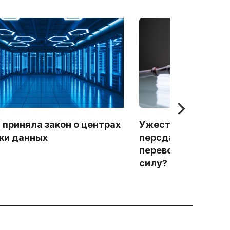
 приняла закон о центрах
Ужесточение конт
ки данных
персданными и ба
переводами. Что е
силу?