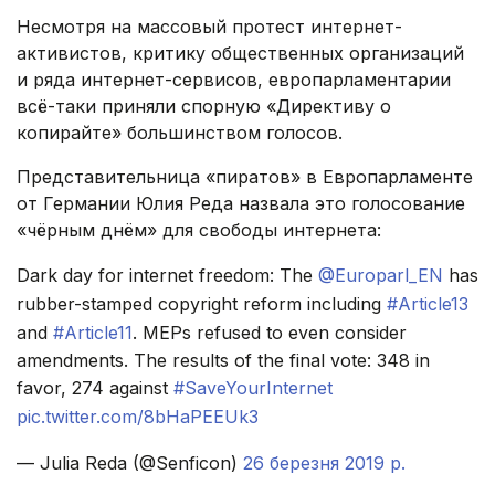
Несмотря на массовый протест интернет-
активистов, критику общественных организаций
и ряда интернет-сервисов, европарламентарии
всё-таки приняли спорную «Директиву о
копирайте» большинством голосов.
Представительница «пиратов» в Европарламенте
от Германии Юлия Реда назвала это голосование
«чёрным днём» для свободы интернета:
Dark day for internet freedom: The
@Europarl_EN
has
rubber-stamped copyright reform including
#Article13
and
#Article11
. MEPs refused to even consider
amendments. The results of the final vote: 348 in
favor, 274 against
#SaveYourInternet
pic.twitter.com/8bHaPEEUk3
— Julia Reda (@Senficon)
26 березня 2019 р.