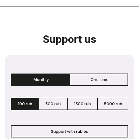
Support us
Monthly
One-time
100 rub
500 rub
1500 rub
5000 rub
c
Support with rubles