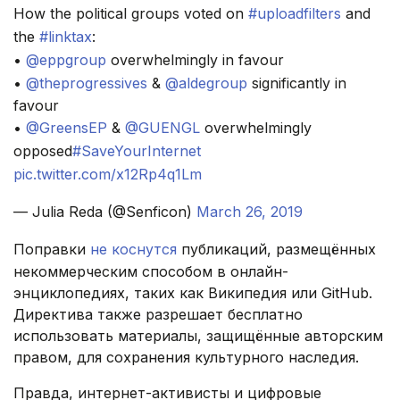
How the political groups voted on
#uploadfilters
and
the
#linktax
:
•
@eppgroup
overwhelmingly in favour
•
@theprogressives
&
@aldegroup
significantly in
favour
•
@GreensEP
&
@GUENGL
overwhelmingly
opposed
#SaveYourInternet
pic.twitter.com/x12Rp4q1Lm
— Julia Reda (@Senficon)
March 26, 2019
Поправки
не коснутся
публикаций, размещённых
некоммерческим способом в онлайн-
энциклопедиях, таких как Википедия или GitHub.
Директива также разрешает бесплатно
использовать материалы, защищённые авторским
правом, для сохранения культурного наследия.
Правда, интернет-активисты и цифровые