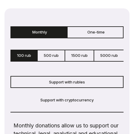
Monthly
One-time
100 rub
500 rub
1500 rub
5000 rub
c
Support with rubles
Support with cryptocurrency
Monthly donations allow us to support our
technical, legal, analytical and educational