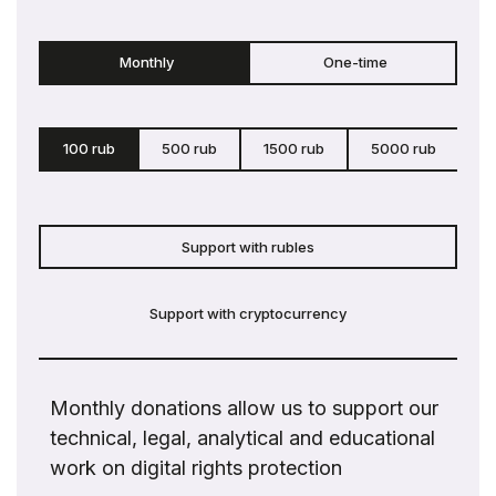
Monthly
One-time
100 rub
500 rub
1500 rub
5000 rub
c
Support with rubles
Support with cryptocurrency
Monthly donations allow us to support our
technical, legal, analytical and educational
work on digital rights protection