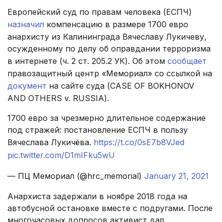
Европейский суд по правам человека (ЕСПЧ)
назначил
компенсацию в размере 1700 евро
анархисту из Калининграда Вячеславу Лукичеву,
осужденному по делу об оправдании терроризма
в интернете (ч. 2 ст. 205.2 УК). Об этом
сообщает
правозащитный центр «Мемориал» со ссылкой на
документ
на сайте суда (CASE OF BOKHONOV
AND OTHERS v. RUSSIA).
1700 евро за чрезмерно длительное содержание
под стражей: постановление ЕСПЧ в пользу
Вячеслава Лукичёва.
https://t.co/0sE7b8VJed
pic.twitter.com/D1mIFku5wU
— ПЦ Мемориал (@hrc_memorial)
January 21, 2021
Анархиста задержали в ноябре 2018 года на
автобусной остановке вместе с подругами. После
многочасовых допросов активист дал