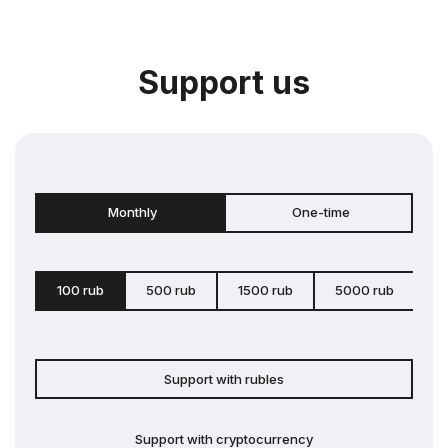
Support us
Monthly
One-time
100 rub
500 rub
1500 rub
5000 rub
c
Support with rubles
Support with cryptocurrency