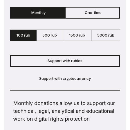
Monthly
One-time
100 rub
500 rub
1500 rub
5000 rub
c
Support with rubles
Support with cryptocurrency
Monthly donations allow us to support our
technical, legal, analytical and educational
work on digital rights protection