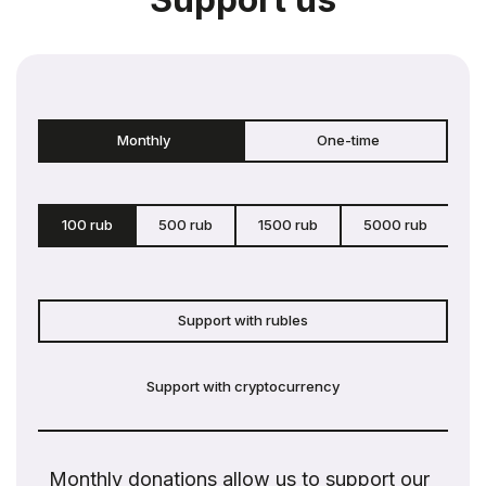
Monthly
One-time
100 rub
500 rub
1500 rub
5000 rub
c
Support with rubles
Support with cryptocurrency
Monthly donations allow us to support our