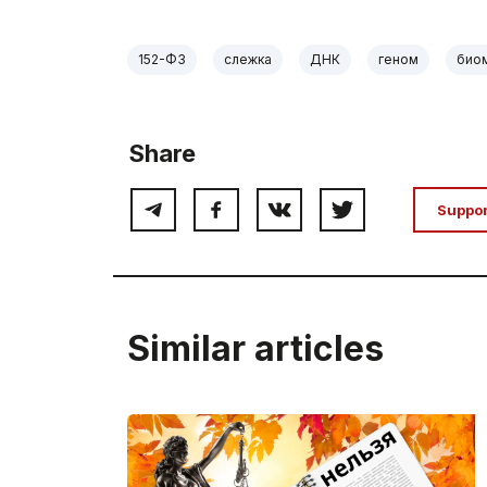
152-ФЗ
слежка
ДНК
геном
био
Share
Suppo
Similar articles