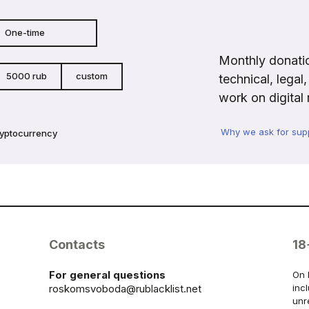
One-time
Monthly donatio
5000 rub
custom
technical, legal
work on digital 
Why we ask for sup
ryptocurrency
Contacts
18
For general questions
On 
roskomsvoboda@rublacklist.net
inc
unr