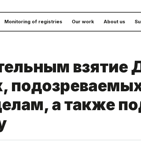
Monitoring of registries
Our work
About us
Su
тельным взятие 
, подозреваемых
елам, а также п
у