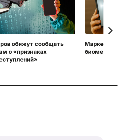
ров обяжут сообщать
Маркетплейсы буд
ам о «признаках
биометрии товары
еступлений»