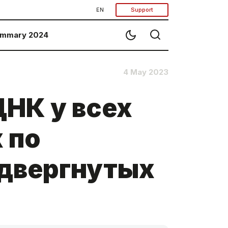
EN
Support
mmary 2024
4 May 2023
ДНК у всех
 по
одвергнутых