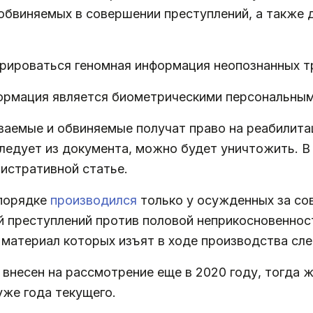
обвиняемых в совершении преступлений, а также 
рироваться геномная информация неопознанных т
формация является биометрическими персональны
ваемые и обвиняемые получат право на реабилита
ледует из документа, можно будет уничтожить. В
истративной статье.
 порядке
производился
только у осужденных за со
ий преступлений против половой неприкосновеннос
 материал которых изъят в ходе производства сл
несен на рассмотрение еще в 2020 году, тогда ж
уже года текущего.