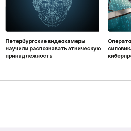
Петербургские видеокамеры
Операто
научили распознавать этническую
силовик
принадлежность
киберпр