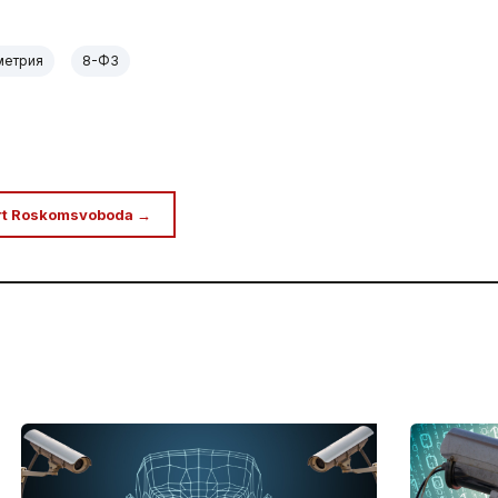
метрия
8-ФЗ
rt Roskomsvoboda →