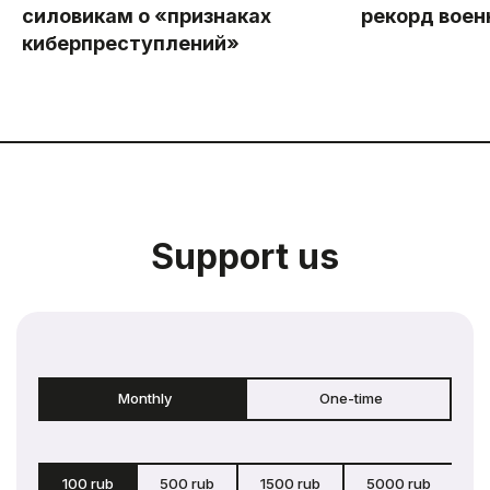
силовикам о «признаках
рекорд воен
киберпреступлений»
Support us
Monthly
One-time
100 rub
500 rub
1500 rub
5000 rub
c