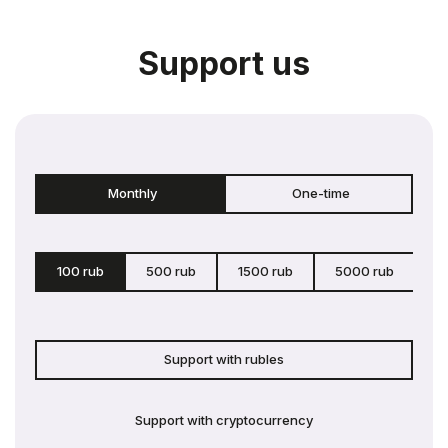
Support us
Monthly
One-time
100 rub
500 rub
1500 rub
5000 rub
c
Support with rubles
Support with cryptocurrency