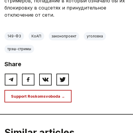
стримеров, попадание в который означало бы их
блокировку в соцсетях и принудительное
отключение от сети.
149-ФЗ
КоАП
законопроект
уголовка
трэш-стримы
Share
Support Roskomsvoboda →
Similar articles