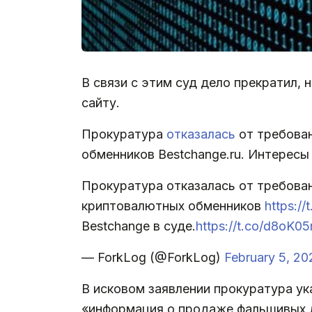
В связи с этим суд дело прекратил, 
сайту.
Прокуратура
отказалась
от требован
обменников Bestchange.ru. Интересы 
Прокуратура отказалась от требова
криптовалютных обменников
https:/
Bestchange в суде.
https://t.co/d8oK0
— ForkLog (@ForkLog)
February 5, 20
В исковом заявлении прокуратура ук
«информация о продаже фальшивых д