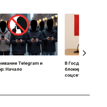
чивание Telegram и
В Госдуме предло
p: Начало
блокировать мат на
соцсетях