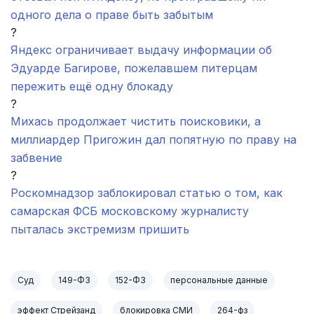
одного дела о праве быть забытым
?
Яндекс ограничивает выдачу информации об
Эдуарде Багирове, пожелавшем питерцам
пережить ещё одну блокаду
?
Михась продолжает чистить поисковики, а
миллиардер Пригожин дал попятную по праву на
забвение
?
Роскомнадзор заблокировал статью о том, как
самарская ФСБ московскому журналисту
пыталась экстремизм пришить
Суд
149-ФЗ
152-ФЗ
персональные данные
эффект Стрейзанд
блокировка СМИ
264-фз