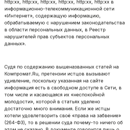
http:хх, http:хх, http:хх, http:хх, http:хх, http:хх в
информационно-телекоммуникационной сети
«Интернет», содержащую информацию,
обрабатываемую с нарушением законодательства
в области персональных данных, в Реестр
нарушителей прав субъектов персональных
данных».
.
Судя по содержанию вышеназванных статей на
Компромат.Ru, претензии истцов вызывают
удивление, поскольку указанная на сайте
информация есть в свободном доступе в Сети, в
том числе и касающаяся их «неспокойной
молодости», которой в статьях уделено
достаточно много внимания. Если же истцы
хотели удовлетворить своё «права на забвение»
(264-ФЗ), то в решении суда почему-то ничего об
этом не сказано. В документе говорится лишь о