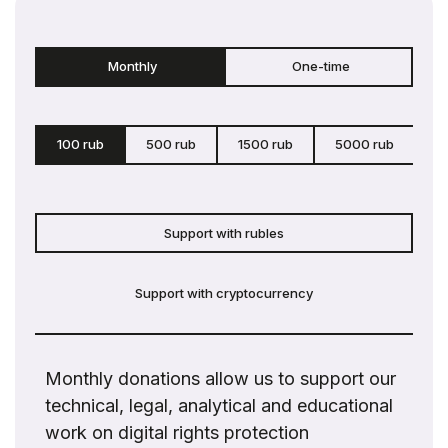
Monthly
One-time
100 rub
500 rub
1500 rub
5000 rub
c
Support with rubles
Support with cryptocurrency
Monthly donations allow us to support our
technical, legal, analytical and educational
work on digital rights protection