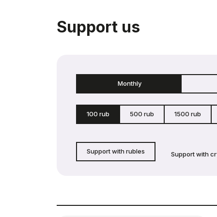
Support us
Monthly
100 rub
500 rub
1500 rub
Support with rubles
Support with c