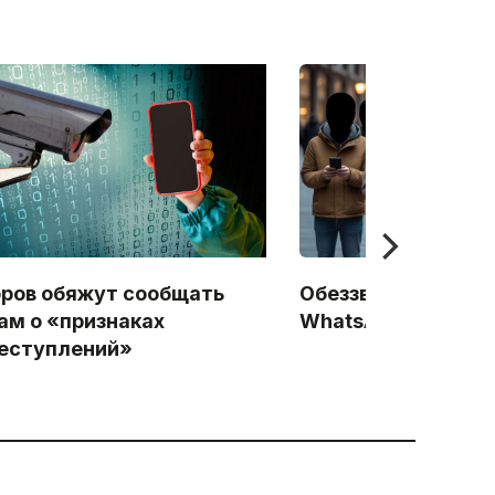
ров обяжут сообщать
Обеззвучивание Te
ам о «признаках
WhatsApp: Начало
еступлений»