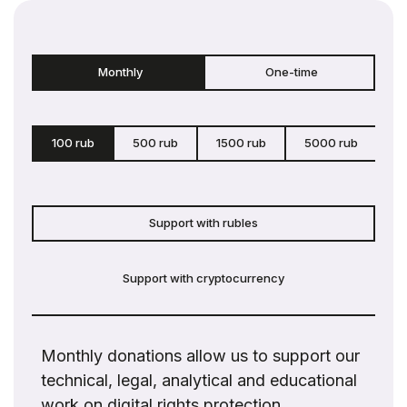
Monthly
One-time
100 rub
500 rub
1500 rub
5000 rub
c
Support with rubles
Support with cryptocurrency
Monthly donations allow us to support our
technical, legal, analytical and educational
work on digital rights protection