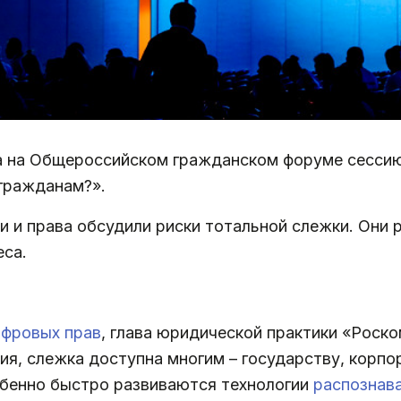
 на Общероссийском гражданском форуме сессию 
ь гражданам?».
 и права обсудили риски тотальной слежки. Они 
еса.
ифровых прав
, глава юридической практики «Рос
ния, слежка доступна многим – государству, корп
обенно быстро развиваются технологии
распознав