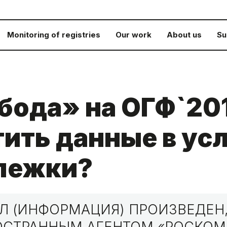
Monitoring of registries
Our work
About us
Su
ода» на ОГФ`201
ить данные в ус
слежки?
 (ИНФОРМАЦИЯ) ПРОИЗВЕДЕН,
НОСТРАННЫМ АГЕНТОМ «РОСКО