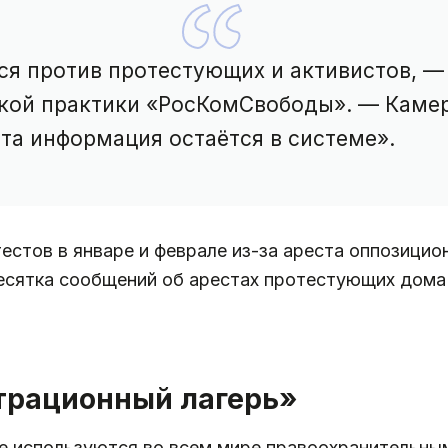
ся против протестующих и активистов, —
ской практики «РосКомСвободы». — Каме
эта информация остаётся в системе».
естов в январе и феврале из-за ареста оппозицио
сятка сообщений об арестах протестующих дома и
трационный лагерь»
е используются во всем мире правоохранительным