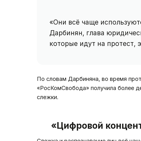
«Они всё чаще используют
Дарбинян, глава юридиче
которые идут на протест, 
По словам Дарбиняна, во время прот
«РосКомСвобода» получила более де
слежки.
«Цифровой концен
Слежка и распознавание лиц всё чащ