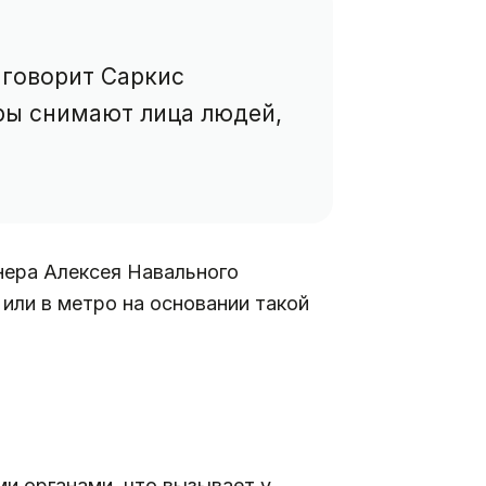
 говорит Саркис
ры снимают лица людей,
нера Алексея Навального
ли в метро на основании такой
и органами, что вызывает у