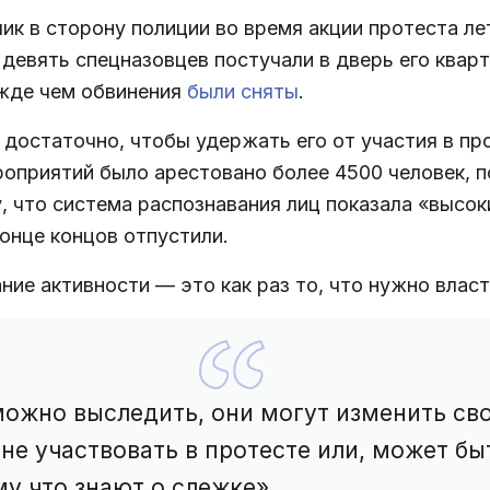
 в сторону полиции во время акции протеста лето
 девять спецназовцев постучали в дверь его квар
ежде чем обвинения
были сняты
.
 достаточно, чтобы удержать его от участия в про
роприятий было арестовано более 4500 человек, по
, что система распознавания лиц показала «высок
конце концов отпустили.
ие активности — это как раз то, что нужно власт
можно выследить, они могут изменить св
 не участвовать в протесте или, может бы
у что знают о слежке».