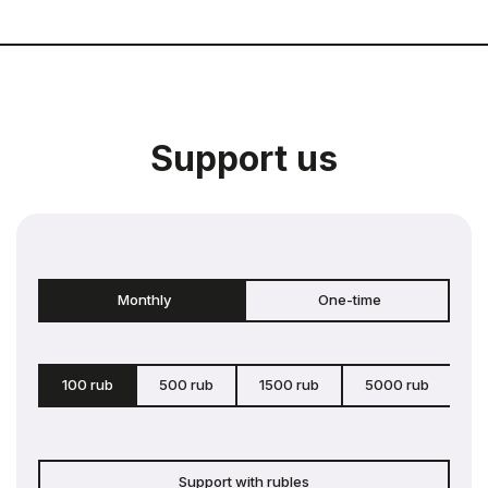
Support us
Monthly
One-time
100 rub
500 rub
1500 rub
5000 rub
c
Support with rubles