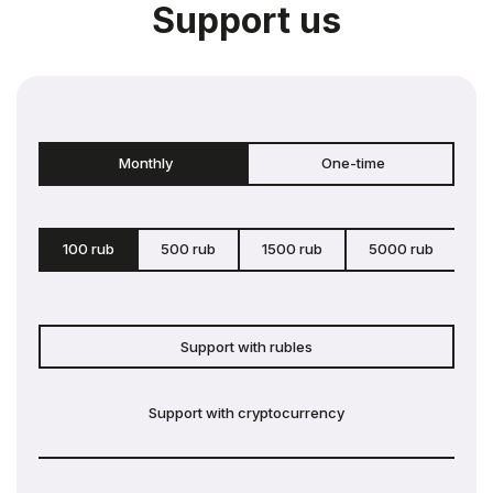
Support us
Monthly
One-time
100 rub
500 rub
1500 rub
5000 rub
c
Support with rubles
Support with cryptocurrency