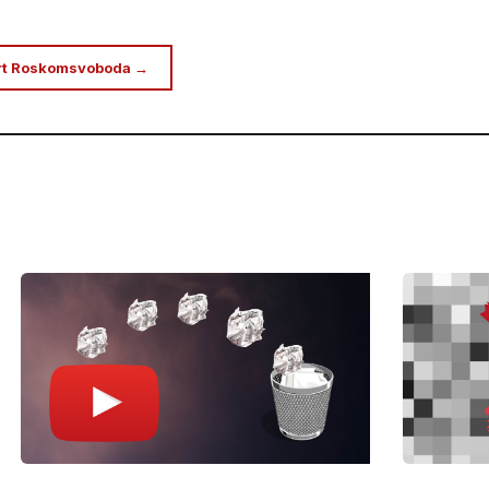
rt Roskomsvoboda →