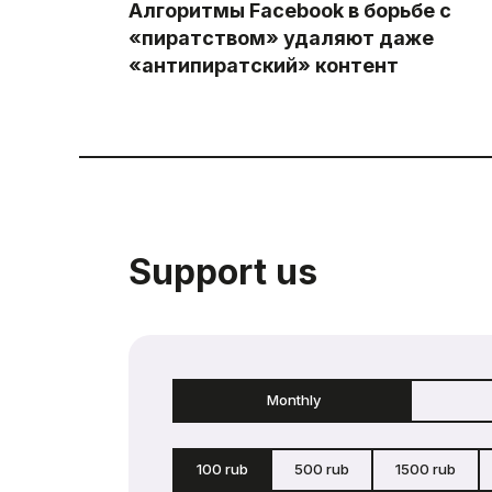
Алгоритмы Facebook в борьбе с
«пиратством» удаляют даже
«антипиратский» контент
Support us
Monthly
100 rub
500 rub
1500 rub