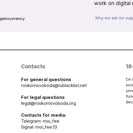
work on digital 
Why we ask for sup
ryptocurrency
Contacts
18
For general questions
On 
roskomsvoboda@rublacklist.net
inc
unr
fun
For legal questions
dec
legal@roskomsvoboda.org
Contacts for media:
Telegram:
moi_fee
Signal: moi_fee.13