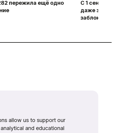
282 пережила ещё одно
С 1 сентября буду
ние
даже за старую ре
заблокированных 
ns allow us to support our
, analytical and educational