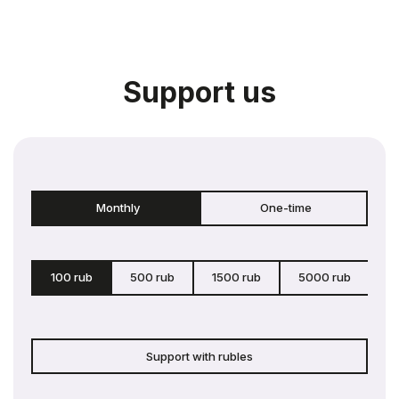
Support us
Monthly
One-time
100 rub
500 rub
1500 rub
5000 rub
c
Support with rubles