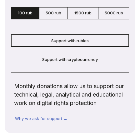
100 rub
500 rub
1500 rub
5000 rub
c
Support with rubles
Support with cryptocurrency
Monthly donations allow us to support our
technical, legal, analytical and educational
work on digital rights protection
Why we ask for support →