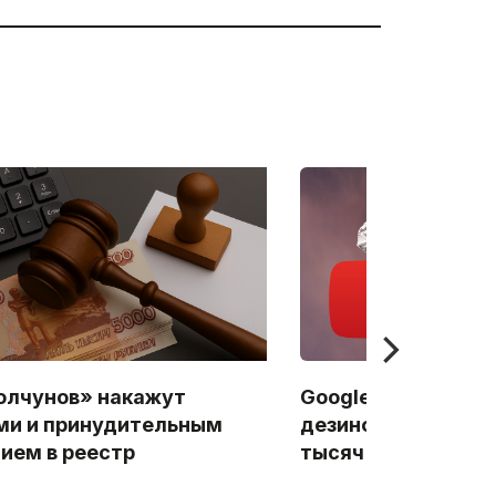
лчунов» накажут
Google в целях бор
и и принудительным
дезинформацией у
ием в реестр
тысяч YouTube-ка