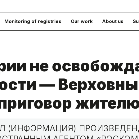
Monitoring of registries
Our work
About us
Su
рии не освобожда
ости — Верховны
 приговор жител
 (ИНФОРМАЦИЯ) ПРОИЗВЕДЕН,
НОСТРАННЫМ АГЕНТОМ «РОСКО