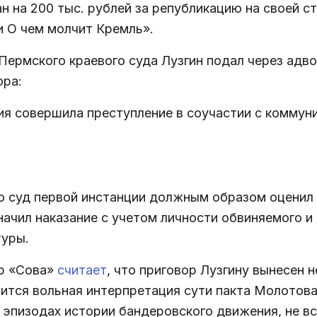
 на 200 тыс. рублей за републикацию на своей с
и О чем молчит Кремль».
ермского краевого суда Лузгин подал через адво
ора:
ия совершила преступление в соучастии с коммун
о суд первой инстанции должным образом оценил 
ачил наказание с учетом личности обвиняемого и
туры.
р «Сова»
считает
, что приговор Лузгину вынесен 
ится вольная интерпретация сути пакта Молотова
 эпизодах истории бандеровского движения, не в