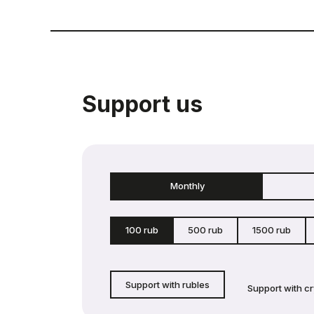
Support us
Monthly
100 rub
500 rub
1500 rub
Support with rubles
Support with c