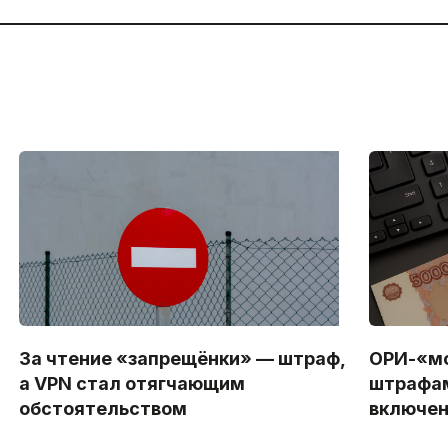
За чтение «запрещёнки» — штраф,
ОРИ-«мо
а VPN стал отягчающим
штрафам
обстоятельством
включен