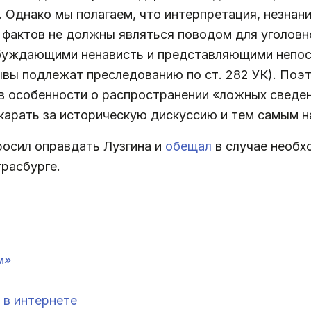
 Однако мы полагаем, что интерпретация, незнан
фактов не должны являться поводом для уголовно
буждающими ненависть и представляющими непос
ывы подлежат преследованию по ст. 282 УК). Поэ
 (в особенности о распространении «ложных сведе
карать за историческую дискуссию и тем самым н
росил оправдать Лузгина и
обещал
в случае необх
трасбурге.
м»
 в интернете