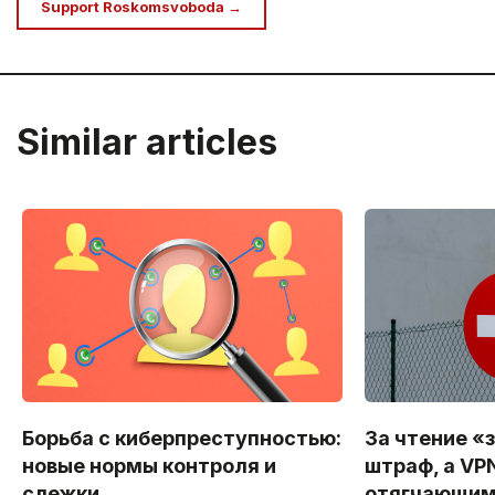
Support Roskomsvoboda →
Similar articles
Борьба с киберпреступностью:
За чтение «
новые нормы контроля и
штраф, а VP
слежки
отягчающи