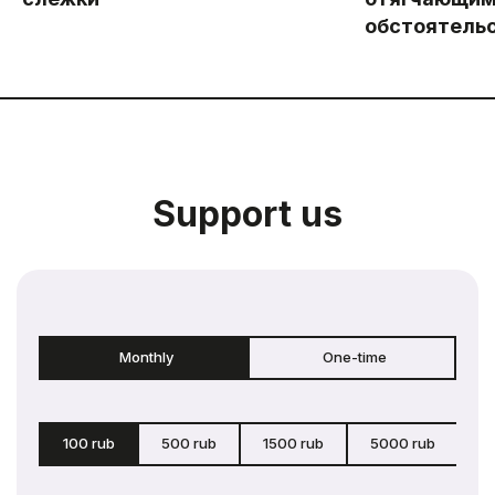
обстоятель
Support us
Monthly
One-time
100 rub
500 rub
1500 rub
5000 rub
c