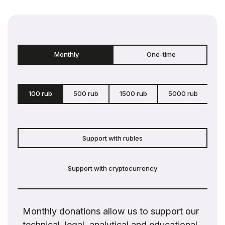
Monthly
One-time
100 rub
500 rub
1500 rub
5000 rub
c
Support with rubles
Support with cryptocurrency
Monthly donations allow us to support our
technical, legal, analytical and educational