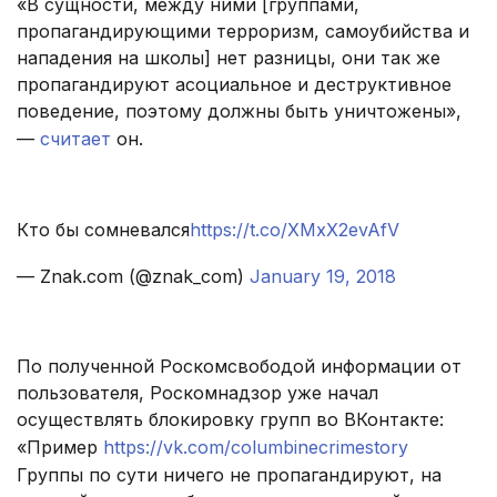
«В сущности, между ними [группами,
пропагандирующими терроризм, самоубийства и
нападения на школы] нет разницы, они так же
пропагандируют асоциальное и деструктивное
поведение, поэтому должны быть уничтожены»,
—
считает
он.
.
Кто бы сомневался
https://t.co/XMxX2evAfV
— Znak.com (@znak_com)
January 19, 2018
.
По полученной Роскомсвободой информации от
пользователя, Роскомнадзор уже начал
осуществлять блокировку групп во ВКонтакте:
«Пример
https://vk.com/columbinecrimestory
Группы по сути ничего не пропагандируют, на