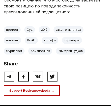
Эйсмонт уточнила, что Мосгорсуд не высказал
свою позицию по поводу законности
преследования её подзащитного.
протест
Суд
20.2
закон о митингах
полиция
КоАП
штрафы
стримеры
журналист
Архангельск
Дмитрий Гудков
Share
Support Roskomsvoboda →