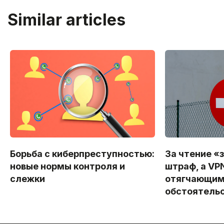
Similar articles
Борьба с киберпреступностью:
За чтение «
новые нормы контроля и
штраф, а VP
слежки
отягчающи
обстоятель