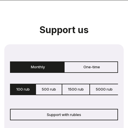
Support us
Monthly
One-time
100 rub
500 rub
1500 rub
5000 rub
c
Support with rubles