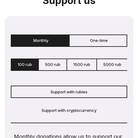
Support us
Monthly
One-time
100 rub
500 rub
1500 rub
5000 rub
c
Support with rubles
Support with cryptocurrency
Monthly donations allow us to support our