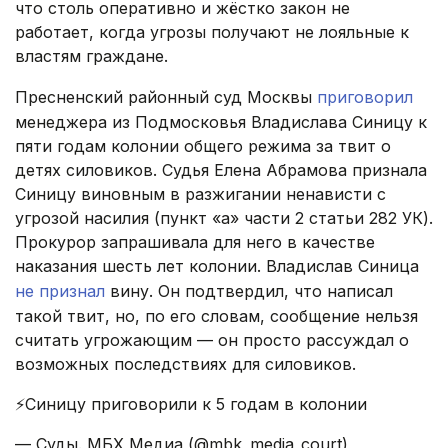
что столь оперативно и жёстко закон не
работает, когда угрозы получают не лояльные к
властям граждане.
Пресненский районный суд Москвы
приговорил
менеджера из Подмосковья Владислава Синицу к
пяти годам колонии общего режима за твит о
детях силовиков. Судья Елена Абрамова признала
Синицу виновным в разжигании ненависти с
угрозой насилия (пункт «а» части 2 статьи 282 УК).
Прокурор запрашивала для него в качестве
наказания шесть лет колонии. Владислав Синица
не признал
вину. Он подтвердил, что написал
такой твит, но, по его словам, сообщение нельзя
считать угрожающим — он просто рассуждал о
возможных последствиях для силовиков.
⚡️Синицу приговорили к 5 годам в колонии
— Суды. МБХ Медиа (@mbk_media_court)