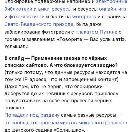
Блокировке подвержены например и
электронные
библиотеки
и
вики-ресурсы
и ресурсы
онлайн-игр
и
фото-хостинги
и блоги на
wordpress
и страничка
Свято-Введенского прихода
, была даже
заблокирована фотография с
плакатом Путина
с
громким заявлением: «Говорите — Вас услышат!».
Услышали.
8 слайд — Применение закона «о чёрных
списках сайтов». А что блокируется заодно?
(только потому, что данные ресурсы находятся на
том же IP-адресе, что и запрещенный контент)
Даже тем, кто не верил, что блокировки
доберутся до их невинных ресурсов пришлось
почувствовать на себе все прелести чёрных
списков.
Попадали под раздачу
самые разные ресурсы —
от
сообществ программистов микроконтроллеров
до детского садика «Солнышко».