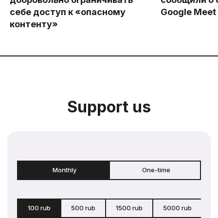
себе доступ к «опасному
Google Meet
контенту»
Support us
Monthly
One-time
100 rub
500 rub
1500 rub
5000 rub
c