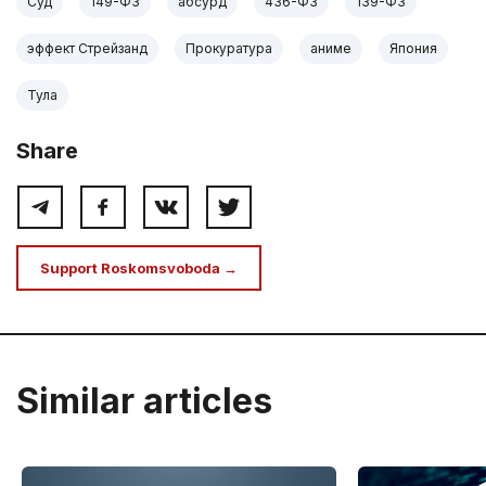
Суд
149-ФЗ
абсурд
436-ФЗ
139-ФЗ
эффект Стрейзанд
Прокуратура
аниме
Япония
Тула
Share
Support Roskomsvoboda →
Similar articles