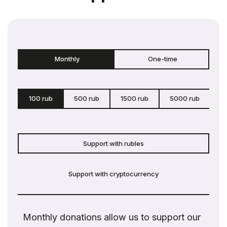
Monthly
One-time
100 rub
500 rub
1500 rub
5000 rub
c
Support with rubles
Support with cryptocurrency
Monthly donations allow us to support our