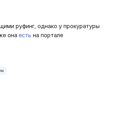
ими руфинг, однако у прокуратуры
кже она
есть
на портале
ры