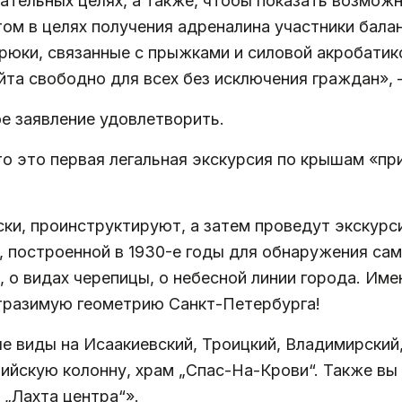
ательных целях, а также, чтобы показать возмож
том в целях получения адреналина участники балан
юки, связанные с прыжками и силовой акробатико
йта свободно для всех без исключения граждан», 
е заявление удовлетворить.
то это первая легальная экскурсия по крышам «пр
ски, проинструктируют, а затем проведут экскур
построенной в 1930-е годы для обнаружения сам
, о видах черепицы, о небесной линии города. Им
отразимую геометрию Санкт-Петербурга!
е виды на Исаакиевский, Троицкий, Владимирский
ийскую колонну, храм „Спас-На-Крови“. Также вы
„Лахта центра“».