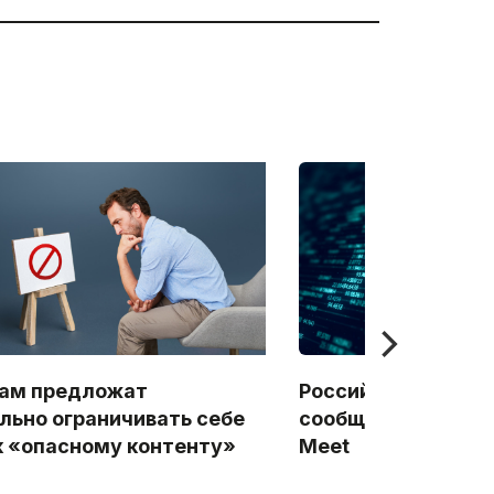
ам предложат
Российские польз
льно ограничивать себе
сообщили о сбоях 
к «опасному контенту»
Meet