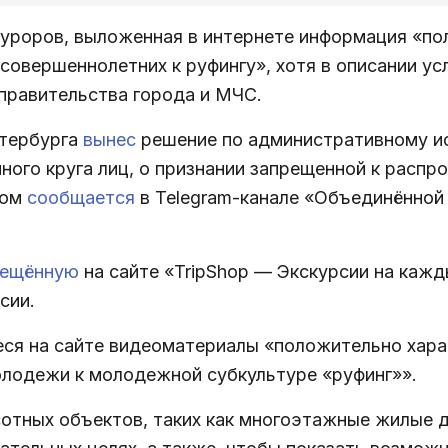
куроров, выложенная в интернете информация «по
овершеннолетних к руфингу», хотя в описании усл
 правительства города и МЧС.
етербурга
вынес
решение по административному и
ного круга лиц, о признании запрещенной к расп
том
сообщается
в Telegram-канале «Объединённой
мещённую
на сайте «TripShop — Экскурсии на кажд
сии.
еся на сайте видеоматериалы «положительно хар
лодежи к молодежной субкультуре «руфинг»».
отных объектов, таких как многоэтажные жилые 