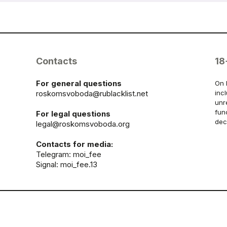
Contacts
18
For general questions
On 
roskomsvoboda@rublacklist.net
inc
unr
fun
For legal questions
dec
legal@roskomsvoboda.org
Contacts for media:
Telegram:
moi_fee
Signal: moi_fee.13