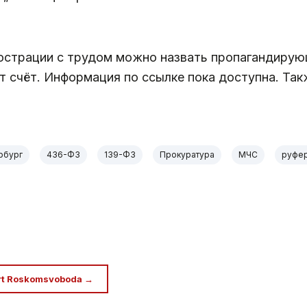
страции с трудом можно назвать пропагандирующ
от счёт. Информация по ссылке пока доступна. Та
рбург
436-ФЗ
139-ФЗ
Прокуратура
МЧС
руфе
rt Roskomsvoboda →