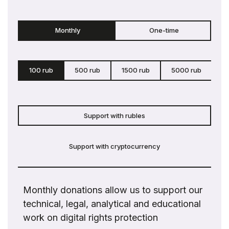
Monthly
One-time
100 rub
500 rub
1500 rub
5000 rub
c
Support with rubles
Support with cryptocurrency
Monthly donations allow us to support our
technical, legal, analytical and educational
work on digital rights protection