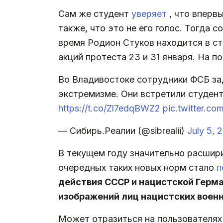
Сам же студент
уверяет
, что вперв
также, что это не его голос. Тогда 
время Родион Стуков находится в ст
акций протеста 23 и 31 января. На п
Во Владивостоке сотрудники ФСБ за
экстремизме. Они встретили студент
https://t.co/Zl7edqBWZ2
pic.twitter.c
— Сибирь.Реалии (@sibrealii)
July 5, 
В текущем году значительно расшири
очередных таких новых норм стало
п
действия СССР и нацистской Герм
изображений лиц нацистских воен
Может отразиться на пользователях