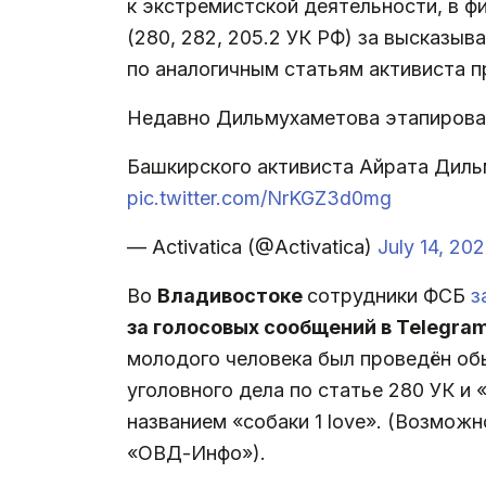
к экстремистской деятельности, в ф
(280, 282, 205.2 УК РФ) за высказыв
по аналогичным статьям активиста
Недавно Дильмухаметова этапировал
Башкирского активиста Айрата Диль
pic.twitter.com/NrKGZ3d0mg
— Activatica (@Activatica)
July 14, 202
Во
Владивостоке
сотрудники ФСБ
з
за голосовых сообщений в Telegra
молодого человека был проведён об
уголовного дела по статье 280 УК и
названием «собаки 1 love». (Возмож
«ОВД-Инфо»).