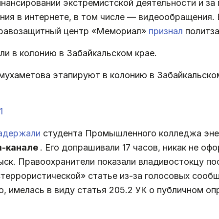
инансировании экстремистской деятельности и за
ания в интернете, в том числе — видеообращения.
 правозащитный центр «Мемориал»
признал
политз
и в колонию в Забайкальском крае.
мухаметова этапируют в колонию в Забайкальско
1
адержали
студента Промышленного колледжа энер
m-канале
. Его допрашивали 17 часов, никак не оф
ыск. Правоохранители показали владивостокцу по
 «террористической» статье из-за голосовых сооб
но, имелась в виду статья 205.2 УК о публичном о