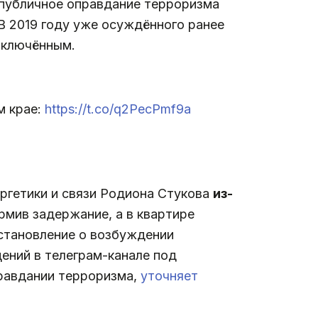
 публичное оправдание терроризма
 В 2019 году уже осуждённого ранее
аключённым.
м крае:
https://t.co/q2PecPmf9a
гетики и связи Родиона Стукова
из-
ормив задержание, а в квартире
становление о возбуждении
щений в телеграм-канале под
правдании терроризма,
уточняет