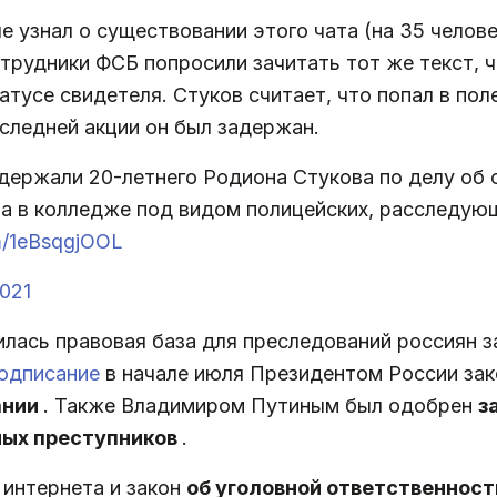
ые узнал о существовании этого чата (на 35 челов
сотрудники ФСБ попросили зачитать тот же текст, 
атусе свидетеля. Стуков считает, что попал в пол
оследней акции он был задержан.
держали 20-летнего Родиона Стукова по делу об 
а в колледже под видом полицейских, расследующ
om/1eBsqgjOOL
2021
лась правовая база для преследований россиян з
одписание
в начале июля Президентом России за
ании
. Также Владимиром Путиным был одобрен
з
ных преступников
.
 интернета и закон
об уголовной ответственности