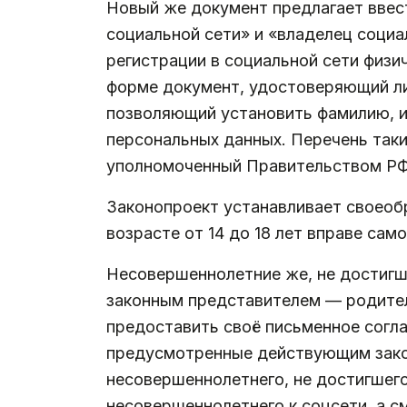
Новый же документ предлагает ввест
социальной сети» и «владелец социа
регистрации в социальной сети физи
форме документ, удостоверяющий лич
позволяющий установить фамилию, имя
персональных данных. Перечень так
уполномоченный Правительством РФ
Законопроект устанавливает своеоб
возрасте от 14 до 18 лет вправе са
Несовершеннолетние же, не достигш
законным представителем — родител
предоставить своё письменное согла
предусмотренные действующим зако
несовершеннолетнего, не достигшег
несовершеннолетнего к соцсети, а с