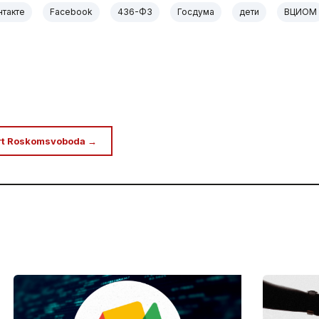
нтакте
Facebook
436-ФЗ
Госдума
дети
ВЦИОМ
rt Roskomsvoboda →