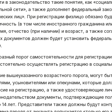
и в законодательство такие понятия, как «социал
льной сети», а также дополняет федеральный зако
ческих лиц». При регистрации физлицо обязано бу
ность (в том числе иностранного гражданина или
, отчество (при наличии) и возраст, а также сог
их документов должен будет установить федераль
.
разный порог самостоятельности для регистрации
мостоятельно осуществлять регистрацию в социаль
ие вышеуказанного возрастного порога, могут бы
ями, усыновителями или опекунами, которые дол
сие на регистрацию, а также удостоверяющие лич
нодательством документы, подтверждающие пол
о 14 лет. Представители также должны будут кон
мена пароля от аккаунта допускается «только его 