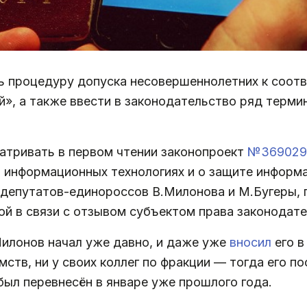
ть процедуру допуска несовершеннолетних к соо
», а также ввести в законодательство ряд термин
матривать в первом чтении законопроект
№369029
 информационных технологиях и о защите информа
 депутатов-единороссов В.Милонова и М.Бугеры, п
й в связи с отзывом субъектом права законодате
илонов начал уже давно, и даже уже
вносил
его в
ств, ни у своих коллег по фракции — тогда его п
ыл перевнесён в январе уже прошлого года.