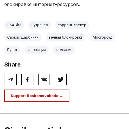
блокировке интернет-ресурсов.
.
364-ФЗ
Рутрекер
торрент-трекер
Саркис Дарбинян
вечная блокировка
Мосгорсуд
Рунет
апелляция
кампания
Share
Support Roskomsvoboda →