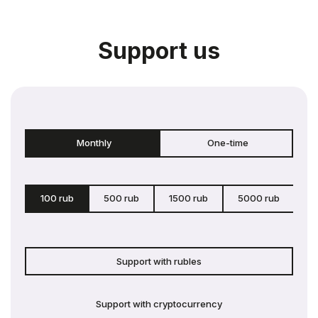
Support us
Monthly
One-time
100 rub
500 rub
1500 rub
5000 rub
c
Support with rubles
Support with cryptocurrency