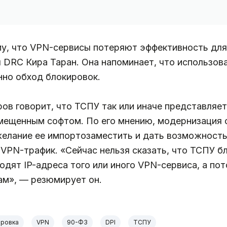
у, что VPN-сервисы потеряют эффективность для
 DRC Кира Таран. Она напоминает, что использов
нно обход блокировок.
ров говорит, что ТСПУ так или иначе представля
мещенным софтом. По его мнению, модернизация 
желание ее импортозаместить и дать возможность
VPN-трафик. «Сейчас нельзя сказать, что ТСПУ б
дят IP-адреса того или иного VPN-сервиса, а пот
ам», — резюмирует он.
ировка
VPN
90-ФЗ
DPI
ТСПУ