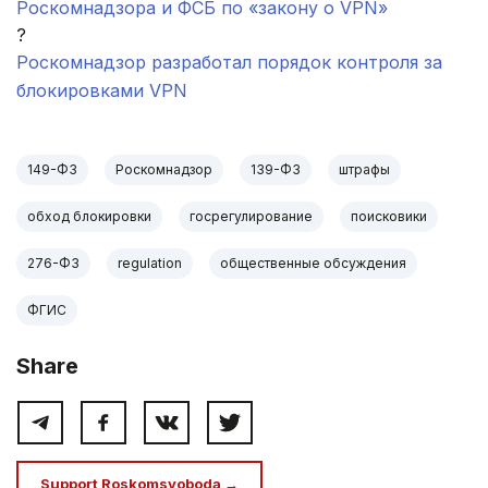
Роскомнадзора и ФСБ по «закону о VPN»
?
Роскомнадзор разработал порядок контроля за
блокировками VPN
149-ФЗ
Роскомнадзор
139-ФЗ
штрафы
обход блокировки
госрегулирование
поисковики
276-ФЗ
regulation
общественные обсуждения
ФГИС
Share
Support Roskomsvoboda →