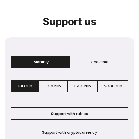
Support us
Monthly
One-time
100 rub
500 rub
1500 rub
5000 rub
c
Support with rubles
Support with cryptocurrency