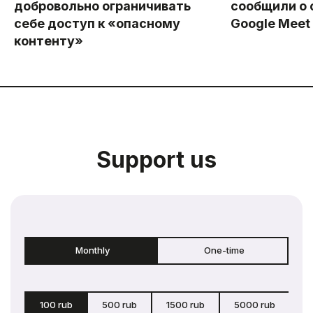
добровольно ограничивать
сообщили о 
себе доступ к «опасному
Google Meet
контенту»
Support us
Monthly
One-time
100 rub
500 rub
1500 rub
5000 rub
c