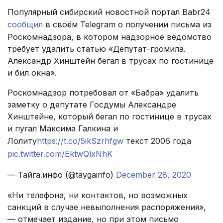
Популярный сибирский новостной портал Babr24
сообщил
в своём Telegram о получении письма из
Роскомнадзора, в котором надзорное ведомство
требует удалить статью «Депутат-громила.
Александр Хинштейн бегал в трусах по гостинице
и бил окна».
Роскомнадзор потребовал от «Бабра» удалить
заметку о депутате Госдумы Александре
Хинштейне, который бегал по гостинице в трусах
и пугал Максима Галкина и
Лолиту
https://t.co/5ikSzrhfgw
текст 2006 года
pic.twitter.com/EktwQlxNhK
— Тайга.инфо (@taygainfo)
December 28, 2020
«Ни телефона, ни контактов, но возможных
санкций в случае невыполнения распоряжения»,
— отмечает издание, но при этом письмо