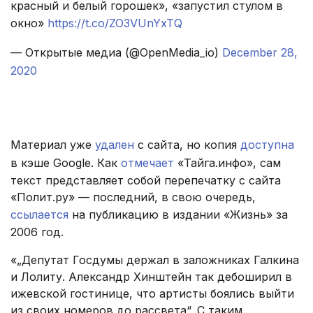
красный и белый горошек», «запустил стулом в
окно»
https://t.co/ZO3VUnYxTQ
— Открытые медиа (@OpenMedia_io)
December 28,
2020
.
Материал уже
удален
с сайта, но копия
доступна
в кэше Google. Как
отмечает
«Тайга.инфо», сам
текст представляет собой перепечатку с сайта
«Полит.ру» — последний, в свою очередь,
ссылается
на публикацию в издании «Жизнь» за
2006 год.
«„Депутат Госдумы держал в заложниках Галкина
и Лолиту. Александр Хинштейн так дебоширил в
ижевской гостинице, что артисты боялись выйти
из своих номеров до рассвета“. С таким