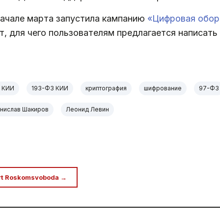
начале марта запустила кампанию
«Цифровая обор
т, для чего пользователям предлагается написат
 КИИ
193-ФЗ КИИ
криптография
шифрование
97-ФЗ
анислав Шакиров
Леонид Левин
rt Roskomsvoboda →