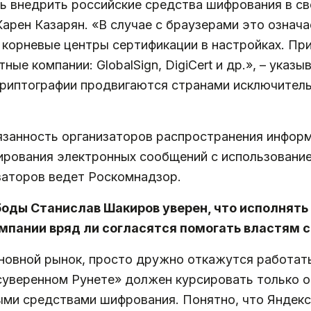
ь внедрить российские средства шифрования в св
арен Казарян. «В случае с браузерами это означа
 корневые центры сертификации в настройках. Пр
тные компании: GlobalSign, DigiCert и др.», – указ
риптографии продвигаются странами исключительн
язанность организаторов распространения инфор
ирования электронных сообщений с использовани
заторов ведет Роскомнадзор.
оды Станислав Шакиров уверен, что исполнять
мпании вряд ли согласятся помогать властям с
сновной рынок, просто дружно откажутся работат
«суверенном Рунете» должен курсировать только 
и средствами шифрования. Понятно, что Яндекс и