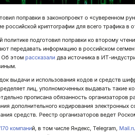
вил поправки в законопроект о «суверенном руне
 российской криптографии для всего трафика в о
 политике подготовил поправки ко второму чтени
ают передавать информацию в российском сегмен
. Об этом
рассказали
два источника в ИТ-индустри
виным.
ок выдачи и использования кодов и средств шиф
пределяет лиц, уполномоченных выдавать такие к
 отдельно прописана обязанность организаторов 
ния дополнительного кодирования электронных с
ния средств. Реестр организаторов ведет Роско
170 компани
й, в том числе Яндекс, Telegram,
Mail.r