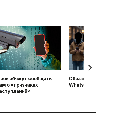
ров обяжут сообщать
Обеззвучивание Te
ам о «признаках
WhatsApp: Начало
еступлений»