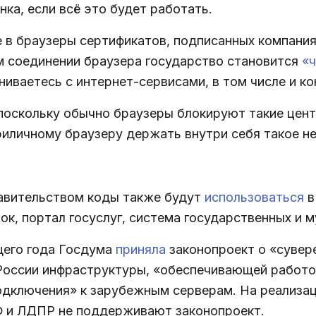
ка, если всё это будет работать.
е в браузеры сертификатов, подписанных компани
м соединении браузера государство становится
«
иваетесь с интернет-сервисами, в том числе и к
 поскольку обычно браузеры блокируют такие цен
риличному браузеру держать внутри себя такое н
авительством коды также будут
использоваться
в
пок, портал госуслуг, система государственных и
щего года Госдума
приняла
законопроект о «сувере
России инфраструктуры, «обеспечивающей работо
одключения» к зарубежным серверам. На реализа
Ф и ЛДПР не поддерживают законопроект.