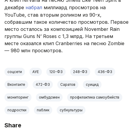
А клип Nirvana на песню Smells Like Teen Spirit в
декабре
набрал
миллиард просмотров на
YouTube, став вторым роликом из 90-х,
собравшим такое количество просмотров. Первое
место осталось за композицией November Rain
группы Guns N’ Roses с 1,3 млрд. На третьем
месте оказался клип Cranberries на песню Zombie
— 980 млн просмотров.
соцсети
АУЕ
120-ФЗ
248-ФЗ
436-ФЗ
Вконтакте
472-ФЗ
Саратов
суицид
мониторинг
омбудсмен
профилактика самоубийств
подростки
паблик
субкультуры
Share