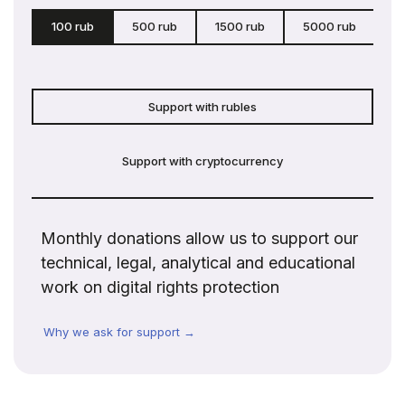
100 rub
500 rub
1500 rub
5000 rub
c
Support with rubles
Support with cryptocurrency
Monthly donations allow us to support our
technical, legal, analytical and educational
work on digital rights protection
Why we ask for support →