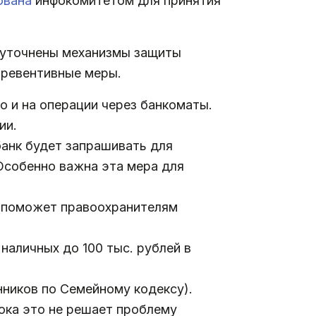
ована
инфокомитетом для принятия
 уточнены механизмы защиты
превентивные меры.
о и на операции через банкоматы.
ии.
банк будет запрашивать для
Особенно важна эта мера для
то поможет правоохранителям
наличных до 100 тыс. рублей в
нников по Семейному кодексу).
ока это не решает проблему