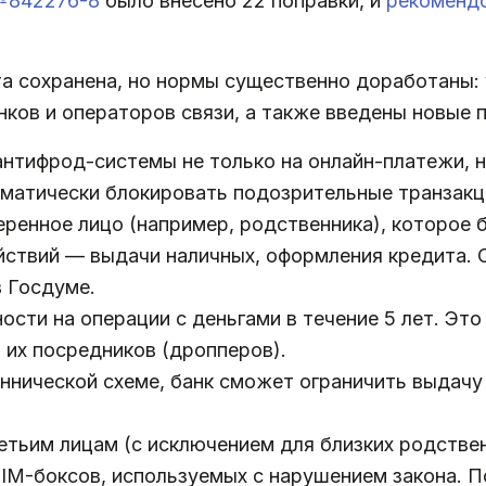
842276-8
было внесено 22 поправки, и
рекоменд
а сохранена, но нормы существенно доработаны:
ков и операторов связи, а также введены новые 
нтифрод-системы не только на онлайн-платежи, н
матически блокировать подозрительные транзакц
ренное лицо (например, родственника), которое 
ствий — выдачи наличных, оформления кредита. 
 Госдуме.
ости на операции с деньгами в течение 5 лет. Э
 их посредников (дропперов).
ннической схеме, банк сможет ограничить выдачу 
етьим лицам (с исключением для близких родстве
SIM-боксов, используемых с нарушением закона. П