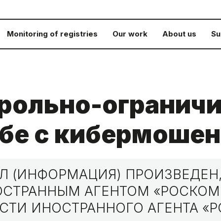
Monitoring of registries
Our work
About us
Su
трольно-огранич
ьбе с кибермоше
 (ИНФОРМАЦИЯ) ПРОИЗВЕДЕН,
НОСТРАННЫМ АГЕНТОМ «РОСКО
СТИ ИНОСТРАННОГО АГЕНТА «Р