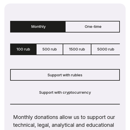
Monthly
One-time
100 rub
500 rub
1500 rub
5000 rub
c
Support with rubles
Support with cryptocurrency
Monthly donations allow us to support our
technical, legal, analytical and educational