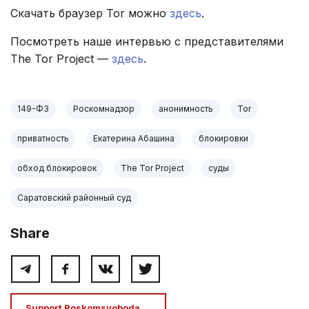
Скачать браузер Tor можно
здесь
.
Посмотреть наше интервью с представителями
The Tor Project —
здесь
.
149-ФЗ
Роскомнадзор
анонимность
Tor
приватность
Екатерина Абашина
блокировки
обход блокировок
The Tor Project
суды
Саратовский районный суд
Share
Support Roskomsvoboda →