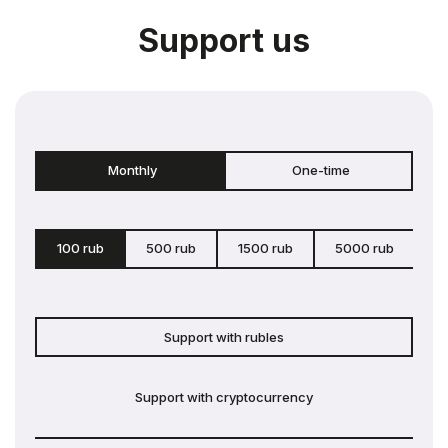
Support us
Monthly
One-time
100 rub
500 rub
1500 rub
5000 rub
c
Support with rubles
Support with cryptocurrency