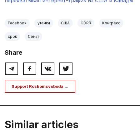
перехватывал интернет-трафик из США и Канады
Facebook
утечки
США
GDPR
Конгресс
срок
Сенат
Share
Support Roskomsvoboda →
Similar articles