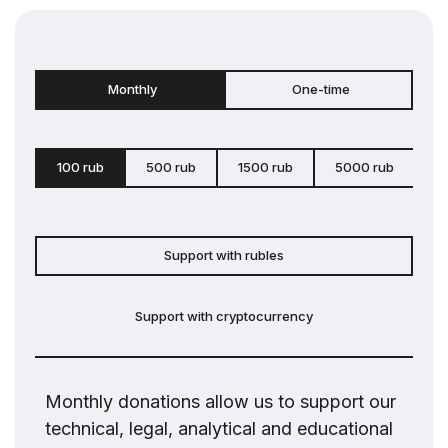
Monthly
One-time
100 rub
500 rub
1500 rub
5000 rub
c
Support with rubles
Support with cryptocurrency
Monthly donations allow us to support our
technical, legal, analytical and educational