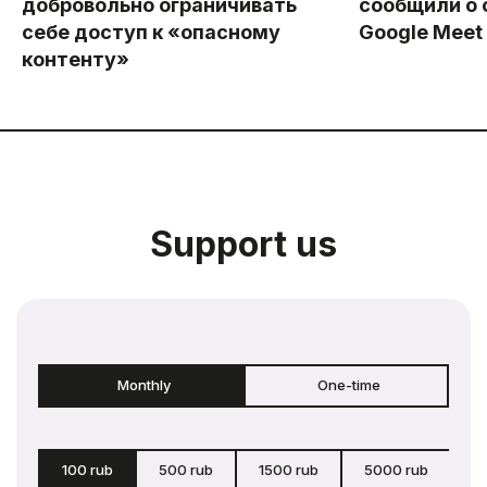
добровольно ограничивать
сообщили о 
себе доступ к «опасному
Google Meet
контенту»
Support us
Monthly
One-time
100 rub
500 rub
1500 rub
5000 rub
c