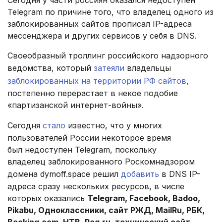
Сегодня у части россиян оказался недоступен
Telegram по причине того, что владелец одного из
заблокированных сайтов прописал IP-адреса
мессенджера и других сервисов у себя в DNS.
Своеобразный троллинг российского надзорного
ведомства, который
затеяли
владельцы
заблокированных на территории РФ сайтов
,
постепенно перерастает в некое подобие
«партизанской интернет-войны».
Сегодня
стало
известно, что у многих
пользователей России некоторое время
был недоступен Telegram, поскольку
владелец заблокированного Роскомнадзором
домена dymoff.space решил
добавить
в DNS IP-
адреса сразу нескольких ресурсов, в числе
которых оказались
Telegram, Facebook, Badoo,
Pikabu, Одноклассники, сайт РЖД, MailRu, РБК,