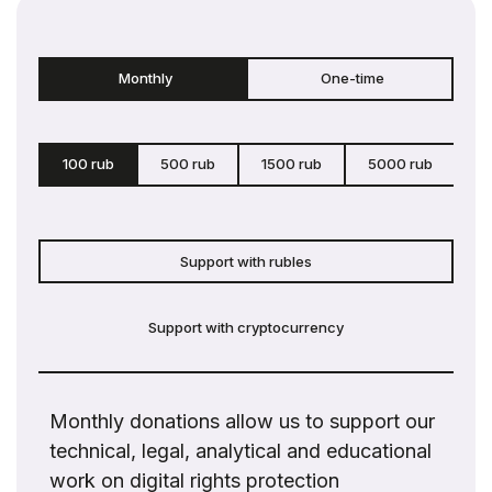
Monthly
One-time
100 rub
500 rub
1500 rub
5000 rub
c
Support with rubles
Support with cryptocurrency
Monthly donations allow us to support our
technical, legal, analytical and educational
work on digital rights protection