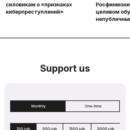
силовикам о «признаках
Росфинмони
киберпреступлений»
целевом обу
непубличны
Support us
Monthly
One-time
100 rub
500 rub
1500 rub
5000 rub
c